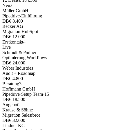
12 Deals
€ 184.500
Neu
3
Müller GmbH
Pipedrive-Einführung
DB
€ 8.400
Becker AG
Migration HubSpot
DB
€ 12.000
Erstkontakt
4
Live
Schmidt & Partner
Optimierung Workflows
DB
€ 24.000
Weber Industries
Audit + Roadmap
DB
€ 4.800
Beratung
3
Hoffmann GmbH
Pipedrive-Setup Team-15
DB
€ 18.500
Angebot
2
Krause & Söhne
Migration Salesforce
DB
€ 32.000
Lindner KG